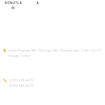
KONUTLA
A
RI
ADRES
İsmet Kaptan Mh. Hürriyet Blv. Hürhan Kat: 4 No: 10 / 41
Konak / İzmir
TELEFON
0 232 425 60 72
0 232 483 66 73
E-POSTA